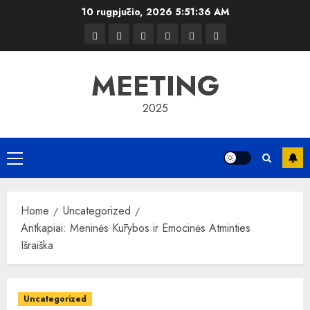
Skip
10 rugpjūčio, 2026
5:51:37 AM
to
Kelionės
Kiemas
Kelionės
Transportas
Grožis
Verslas
content
MEETING
2025
Primary
Menu
Home
Uncategorized
Antkapiai: Meninės Kūrybos ir Emocinės Atminties
Išraiška
Uncategorized