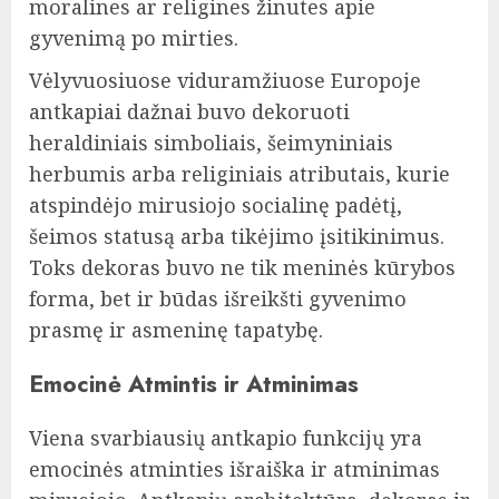
moralines ar religines žinutes apie
gyvenimą po mirties.
Vėlyvuosiuose viduramžiuose Europoje
antkapiai dažnai buvo dekoruoti
heraldiniais simboliais, šeimyniniais
herbumis arba religiniais atributais, kurie
atspindėjo mirusiojo socialinę padėtį,
šeimos statusą arba tikėjimo įsitikinimus.
Toks dekoras buvo ne tik meninės kūrybos
forma, bet ir būdas išreikšti gyvenimo
prasmę ir asmeninę tapatybę.
Emocinė Atmintis ir Atminimas
Viena svarbiausių antkapio funkcijų yra
emocinės atminties išraiška ir atminimas