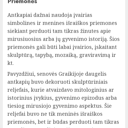
Priemonės
Antkapiai dažnai naudoja įvairias
simbolines ir menines išraiškos priemones
siekiant perduoti tam tikras žinutes apie
mirusiuosius arba jų gyvenimo istoriją. Šios
priemonės gali būti labai įvairios, įskaitant
skulptūrą, tapybą, mozaiką, graviravimą ir
kt.
Pavyzdžiui, senovės Graikijoje daugelis
antkapių buvo dekoruoti skulptūriniais
reljefais, kurie atvaizdavo mitologinius ar
istorinius įvykius, gyvenimo epizodus arba
tiesiog mirusiojo gyvenimo aspektus. Šie
reljefai buvo ne tik meninės išraiškos
priemonės, bet ir būdas perduoti tam tikras