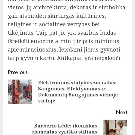
vietos. Jų architektūra, dekoras ir simbolika
gali atspindėti skirtingas kultūrines,
religines ir socialines vertybes bei
tikėjimus. Taip pat jie yra svarbus būdas
išreikšti emocinę atmintį ir prisiminimus
apie mirusiuosius, leisdami jiems gyvuoti
tarp gyvųjų kartų. Antkapiai yra nepakeiči
Post
Previous
navigation
Elektroninis statybos žurnalas:
Saugumas, Efektyvumas ir
Pre
Dokumentų Saugojimas vienoje
pos
vietoje
Next
Barberio kėdė: ikoniškas
Next
elementas vyriško stiliaus