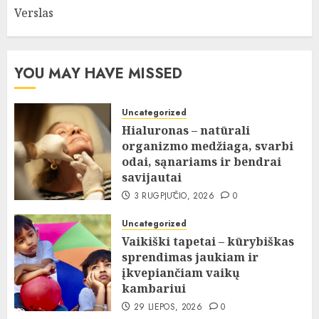
Verslas
YOU MAY HAVE MISSED
Uncategorized
Hialuronas – natūrali
organizmo medžiaga, svarbi
odai, sąnariams ir bendrai
savijautai
3 RUGPJŪČIO, 2026
0
Uncategorized
Vaikiški tapetai – kūrybiškas
sprendimas jaukiam ir
įkvepiančiam vaikų
kambariui
29 LIEPOS, 2026
0