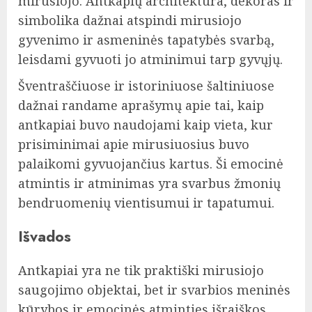
mirusiojo. Antkapių architektūra, dekoras ir
simbolika dažnai atspindi mirusiojo
gyvenimo ir asmeninės tapatybės svarbą,
leisdami gyvuoti jo atminimui tarp gyvųjų.
Šventraščiuose ir istoriniuose šaltiniuose
dažnai randame aprašymų apie tai, kaip
antkapiai buvo naudojami kaip vieta, kur
prisiminimai apie mirusiuosius buvo
palaikomi gyvuojančius kartus. Ši emocinė
atmintis ir atminimas yra svarbus žmonių
bendruomenių vientisumui ir tapatumui.
Išvados
Antkapiai yra ne tik praktiški mirusiojo
saugojimo objektai, bet ir svarbios meninės
kūrybos ir emocinės atminties išraiškos