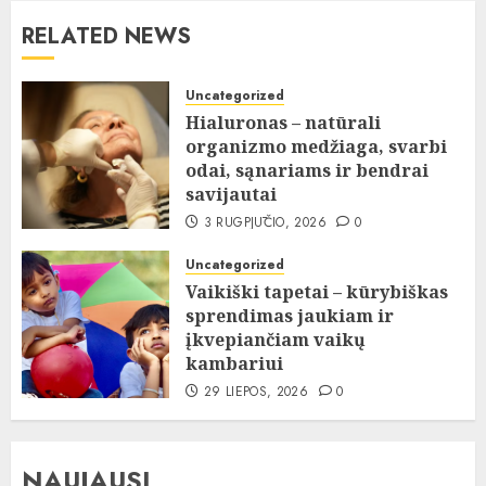
RELATED NEWS
Uncategorized
Hialuronas – natūrali
organizmo medžiaga, svarbi
odai, sąnariams ir bendrai
savijautai
3 RUGPJŪČIO, 2026
0
Uncategorized
Vaikiški tapetai – kūrybiškas
sprendimas jaukiam ir
įkvepiančiam vaikų
kambariui
29 LIEPOS, 2026
0
NAUJAUSI