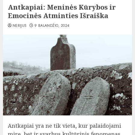
Antkapiai: Meninės Kūrybos ir
Emocinės Atminties Išraiška
NERIJUS
9 BALANDŽIO, 2024
Antkapiai yra ne tik vieta, kur palaidojami
mirę, bet ir svarbus kultūrinis fenomenas,