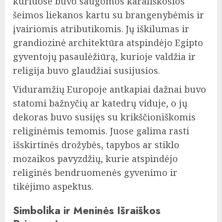
kuriuose buvo saugomos karališkosios
šeimos liekanos kartu su brangenybėmis ir
įvairiomis atributikomis. Jų iškilumas ir
grandiozinė architektūra atspindėjo Egipto
gyventojų pasaulėžiūrą, kurioje valdžia ir
religija buvo glaudžiai susijusios.
Viduramžių Europoje antkapiai dažnai buvo
statomi bažnyčių ar katedrų viduje, o jų
dekoras buvo susijęs su krikščioniškomis
religinėmis temomis. Juose galima rasti
išskirtinės drožybės, tapybos ar stiklo
mozaikos pavyzdžių, kurie atspindėjo
religinės bendruomenės gyvenimo ir
tikėjimo aspektus.
Simbolika ir Meninės Išraiškos