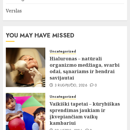
Verslas
YOU MAY HAVE MISSED
Uncategorized
Hialuronas – natūrali
organizmo medžiaga, svarbi
odai, sąnariams ir bendrai
savijautai
3 RUGPJŪČIO, 2026
0
Uncategorized
Vaikiški tapetai – kūrybiškas
sprendimas jaukiam ir
įkvepiančiam vaikų
kambariui