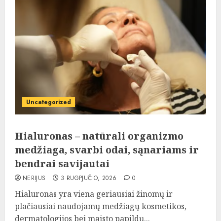
Uncategorized
Hialuronas – natūrali organizmo
medžiaga, svarbi odai, sąnariams ir
bendrai savijautai
NERIJUS
3 RUGPJŪČIO, 2026
0
Hialuronas yra viena geriausiai žinomų ir
plačiausiai naudojamų medžiagų kosmetikos,
dermatologijos bei maisto papildų...