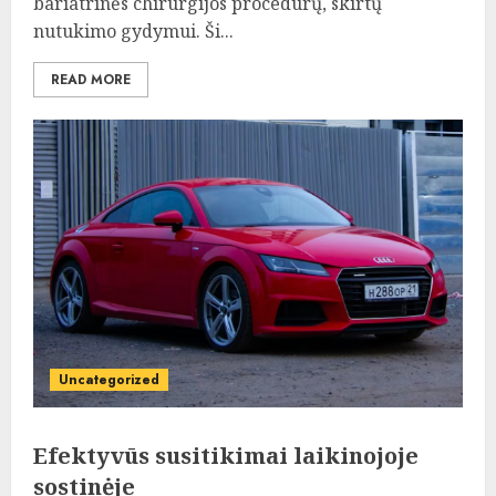
bariatrinės chirurgijos procedūrų, skirtų
nutukimo gydymui. Ši...
READ MORE
Uncategorized
Efektyvūs susitikimai laikinojoje
sostinėje