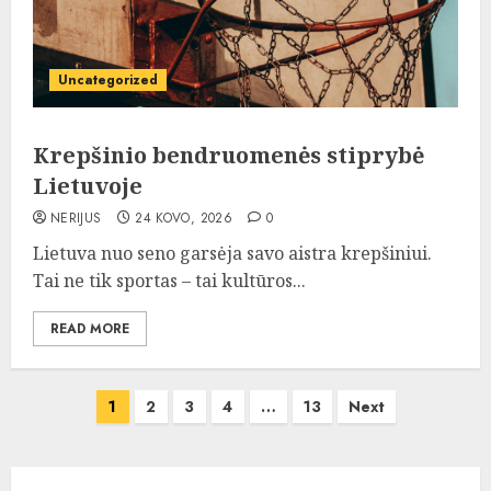
Uncategorized
Krepšinio bendruomenės stiprybė
Lietuvoje
NERIJUS
24 KOVO, 2026
0
Lietuva nuo seno garsėja savo aistra krepšiniui.
Tai ne tik sportas – tai kultūros...
READ MORE
Įrašų
1
2
3
4
…
13
Next
puslapiavimas