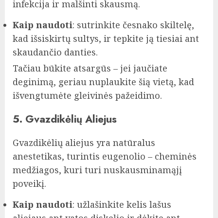
infekcija ir malšinti skausmą.
Kaip naudoti
: sutrinkite česnako skiltelę,
kad išsiskirtų sultys, ir tepkite ją tiesiai ant
skaudančio danties.
Tačiau būkite atsargūs – jei jaučiate
deginimą, geriau nuplaukite šią vietą, kad
išvengtumėte gleivinės pažeidimo.
5. Gvazdikėlių Aliejus
Gvazdikėlių aliejus yra natūralus
anestetikas, turintis eugenolio – cheminės
medžiagos, kuri turi nuskausminamąjį
poveikį.
Kaip naudoti
: užlašinkite kelis lašus