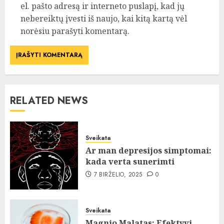
el. pašto adresą ir interneto puslapį, kad jų
nebereiktų įvesti iš naujo, kai kitą kartą vėl
norėsiu parašyti komentarą.
RELATED NEWS
Sveikata
Ar man depresijos simptomai:
kada verta sunerimti
7 BIRŽELIO, 2025
0
Sveikata
Magnio Malatas: Efektyvi