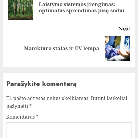
Laistymo sistemos įrengimas:
Pre
optimalus sprendimas jūsų sodui
pos
Next
Next
Manikiūro stalas ir UV lempa
post:
Parašykite komentarą
El. pašto adresas nebus skelbiamas.
Būtini laukeliai
pažymėti
*
Komentaras
*