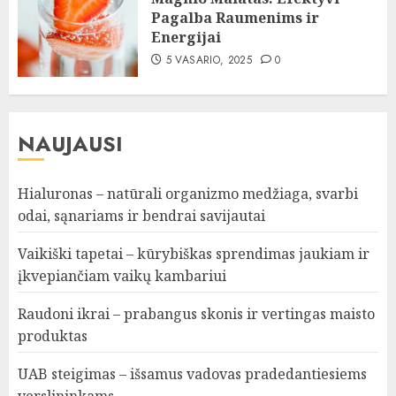
Pagalba Raumenims ir
Energijai
5 VASARIO, 2025
0
NAUJAUSI
Hialuronas – natūrali organizmo medžiaga, svarbi
odai, sąnariams ir bendrai savijautai
Vaikiški tapetai – kūrybiškas sprendimas jaukiam ir
įkvepiančiam vaikų kambariui
Raudoni ikrai – prabangus skonis ir vertingas maisto
produktas
UAB steigimas – išsamus vadovas pradedantiesiems
verslininkams