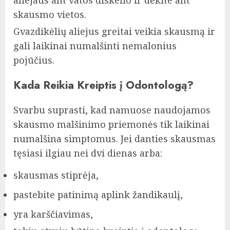
aliejaus ant vatos diskelio ir dėkite ant
skausmo vietos.
Gvazdikėlių aliejus greitai veikia skausmą ir
gali laikinai numalšinti nemalonius
pojūčius.
Kada Reikia Kreiptis į Odontologą?
Svarbu suprasti, kad namuose naudojamos
skausmo malšinimo priemonės tik laikinai
numalšina simptomus. Jei danties skausmas
tęsiasi ilgiau nei dvi dienas arba:
skausmas stiprėja,
pastebite patinimą aplink žandikaulį,
yra karščiavimas,