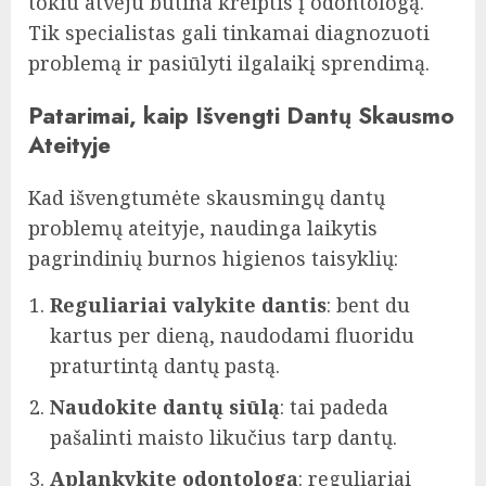
tokiu atveju būtina kreiptis į odontologą.
Tik specialistas gali tinkamai diagnozuoti
problemą ir pasiūlyti ilgalaikį sprendimą.
Patarimai, kaip Išvengti Dantų Skausmo
Ateityje
Kad išvengtumėte skausmingų dantų
problemų ateityje, naudinga laikytis
pagrindinių burnos higienos taisyklių:
Reguliariai valykite dantis
: bent du
kartus per dieną, naudodami fluoridu
praturtintą dantų pastą.
Naudokite dantų siūlą
: tai padeda
pašalinti maisto likučius tarp dantų.
Aplankykite odontologą
: reguliariai