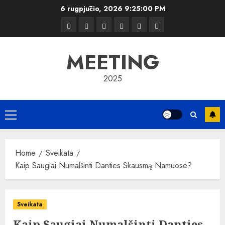
Skip
6 rugpjūčio, 2026
9:25:01 PM
to
Kelionės
Kiemas
Kelionės
Transportas
Grožis
Verslas
content
MEETING
2025
Primary
Menu
Home
Sveikata
Kaip Saugiai Numalšinti Danties Skausmą Namuose?
Sveikata
Kaip Saugiai Numalšinti Danties