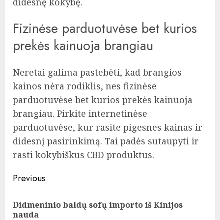
didesnę kokybę.
Fizinėse parduotuvėse bet kurios
prekės kainuoja brangiau
Neretai galima pastebėti, kad brangios
kainos nėra rodiklis, nes fizinėse
parduotuvėse bet kurios prekės kainuoja
brangiau. Pirkite internetinėse
parduotuvėse, kur rasite pigesnes kainas ir
didesnį pasirinkimą. Tai padės sutaupyti ir
rasti kokybiškus CBD produktus.
Post
Previous
navigation
Didmeninio baldų sofų importo iš Kinijos
Pre
nauda