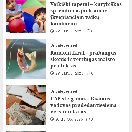
Vaikiški tapetai – kūrybiškas
sprendimas jaukiam ir
įkvepiančiam vaikų
kambariui
29 LIEPOS, 2026
0
Uncategorized
Raudoni ikrai – prabangus
skonis ir vertingas maisto
produktas
29 LIEPOS, 2026
0
Uncategorized
UAB steigimas – išsamus
vadovas pradedantiesiems
verslininkams
20 LIEPOS, 2026
0