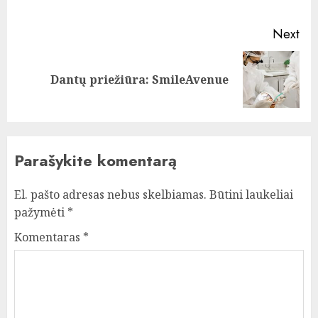
pos
Next
Next
Dantų priežiūra: SmileAvenue
post:
Parašykite komentarą
El. pašto adresas nebus skelbiamas.
Būtini laukeliai
pažymėti
*
Komentaras
*