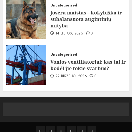
Uncategorized
Josera maistas – kokybiška ir
subalansuota augintinių
mityba
14 LIEPOS, 2026
0
Uncategorized
Vonios ventiliatoriai: kas tai ir
kodėl jie tokie svarbūs?
22 BIRŽELIO, 2026
0
Kelionės
Kiemas
Kelionės
Transportas
Grožis
Verslas