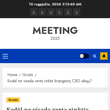
Skip
10 rugpjūčio, 2026
3:13:41 AM
to
Kelionės
Kiemas
Kelionės
Transportas
Grožis
Verslas
content
MEETING
2025
Primary
Menu
Home
Grožis
Kodėl ne visada verta rinktis brangesnį CBD aliejų?
Grožis
Kodėl ne visada verta rinktis