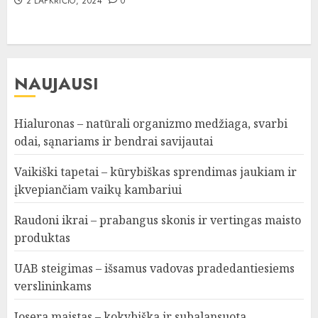
2 LAPKRIČIO, 2024
0
NAUJAUSI
Hialuronas – natūrali organizmo medžiaga, svarbi
odai, sąnariams ir bendrai savijautai
Vaikiški tapetai – kūrybiškas sprendimas jaukiam ir
įkvepiančiam vaikų kambariui
Raudoni ikrai – prabangus skonis ir vertingas maisto
produktas
UAB steigimas – išsamus vadovas pradedantiesiems
verslininkams
Josera maistas – kokybiška ir subalansuota