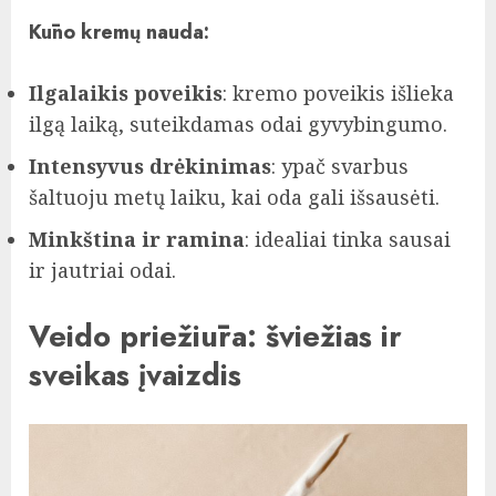
Kūno kremų nauda:
Ilgalaikis poveikis
: kremo poveikis išlieka
ilgą laiką, suteikdamas odai gyvybingumo.
Intensyvus drėkinimas
: ypač svarbus
šaltuoju metų laiku, kai oda gali išsausėti.
Minkština ir ramina
: idealiai tinka sausai
ir jautriai odai.
Veido priežiūra: šviežias ir
sveikas įvaizdis