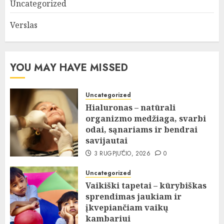
Uncategorized
Verslas
YOU MAY HAVE MISSED
Uncategorized
Hialuronas – natūrali
organizmo medžiaga, svarbi
odai, sąnariams ir bendrai
savijautai
3 RUGPJŪČIO, 2026
0
Uncategorized
Vaikiški tapetai – kūrybiškas
sprendimas jaukiam ir
įkvepiančiam vaikų
kambariui