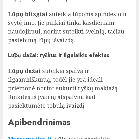
Lūpų blizgiai
suteikia lūpoms spindesio ir
švytėjimo. Jie puikiai tinka kasdieniam
naudojimui, norint suteikti švelnią, tačiau
pastebimą lūpų išvaizdą.
Lūpų dažai: ryškus ir ilgalaikis efektas
Lūpų dažai
suteikia spalvą ir
ilgaamžiškumą, todėl jie yra ideali
priemonė norint sukurti ryškų makiažą.
Rinkitės iš įvairių atspalvių, kad
pasiektumėte tobulą įvaizdį.
Apibendrinimas
Mycosmetics.lt
siūlo platų produktų