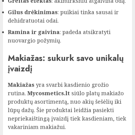
Greitas efektas
: akimirksniu atgaivina odą.
Gilus drėkinimas
: puikiai tinka sausai ir
dehidratuotai odai.
Ramina ir gaivina
: padeda atsikratyti
nuovargio požymių.
Makiažas: sukurk savo unikalų
įvaizdį
Makiažas
yra svarbi kasdienio grožio
rutina.
Mycosmetics.lt
siūlo platų makiažo
produktų asortimentą, nuo akių šešėlių iki
lūpų dažų. Šie produktai leidžia pasiekti
nepriekaištingą įvaizdį tiek kasdieniam, tiek
vakariniam makiažui.