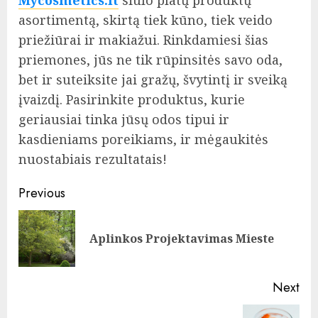
asortimentą, skirtą tiek kūno, tiek veido
priežiūrai ir makiažui. Rinkdamiesi šias
priemones, jūs ne tik rūpinsitės savo oda,
bet ir suteiksite jai gražų, švytintį ir sveiką
įvaizdį. Pasirinkite produktus, kurie
geriausiai tinka jūsų odos tipui ir
kasdieniams poreikiams, ir mėgaukitės
nuostabiais rezultatais!
Post
Previous
navigation
Pre
Aplinkos Projektavimas Mieste
pos
Next