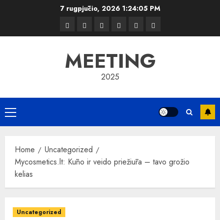
Skip
7 rugpjūčio, 2026
1:24:06 PM
to
Kelionės
Kiemas
Kelionės
Transportas
Grožis
Verslas
content
MEETING
2025
Primary
Menu
Home
Uncategorized
Mycosmetics.lt: Kūno ir veido priežiūra – tavo grožio
kelias
Uncategorized