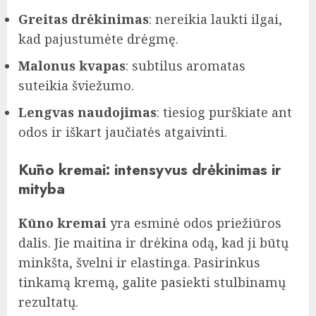
Greitas drėkinimas
: nereikia laukti ilgai,
kad pajustumėte drėgmę.
Malonus kvapas
: subtilus aromatas
suteikia šviežumo.
Lengvas naudojimas
: tiesiog purškiate ant
odos ir iškart jaučiatės atgaivinti.
Kūno kremai: intensyvus drėkinimas ir
mityba
Kūno kremai
yra esminė odos priežiūros
dalis. Jie maitina ir drėkina odą, kad ji būtų
minkšta, švelni ir elastinga. Pasirinkus
tinkamą kremą, galite pasiekti stulbinamų
rezultatų.