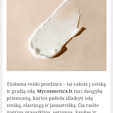
Tinkama veido priežiūra – tai raktas į sveiką
ir gražią odą.
Mycosmetics.lt
turi daugybę
priemonių, kurios padeda išlaikyti odą
sveiką, elastingą ir jaunatvišką. Čia rasite
įvairius prausiklius, serumus, kaukes ir