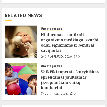
RELATED NEWS
Uncategorized
Hialuronas – natūrali
organizmo medžiaga, svarbi
odai, sąnariams ir bendrai
savijautai
3 RUGPJŪČIO, 2026
0
Uncategorized
Vaikiški tapetai – kūrybiškas
sprendimas jaukiam ir
įkvepiančiam vaikų
kambariui
29 LIEPOS, 2026
0