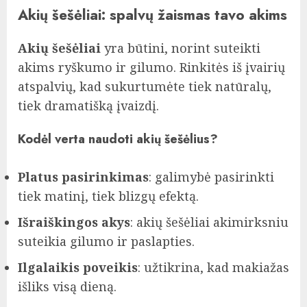
Akių šešėliai: spalvų žaismas tavo akims
Akių šešėliai
yra būtini, norint suteikti
akims ryškumo ir gilumo. Rinkitės iš įvairių
atspalvių, kad sukurtumėte tiek natūralų,
tiek dramatišką įvaizdį.
Kodėl verta naudoti akių šešėlius?
Platus pasirinkimas
: galimybė pasirinkti
tiek matinį, tiek blizgų efektą.
Išraiškingos akys
: akių šešėliai akimirksniu
suteikia gilumo ir paslapties.
Ilgalaikis poveikis
: užtikrina, kad makiažas
išliks visą dieną.