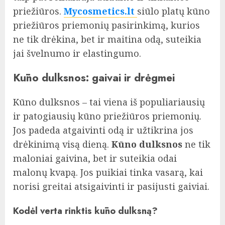
priežiūros.
Mycosmetics.lt
siūlo platų kūno
priežiūros priemonių pasirinkimą, kurios
ne tik drėkina, bet ir maitina odą, suteikia
jai švelnumo ir elastingumo.
Kūno dulksnos: gaivai ir drėgmei
Kūno dulksnos – tai viena iš populiariausių
ir patogiausių kūno priežiūros priemonių.
Jos padeda atgaivinti odą ir užtikrina jos
drėkinimą visą dieną.
Kūno dulksnos
ne tik
maloniai gaivina, bet ir suteikia odai
malonų kvapą. Jos puikiai tinka vasarą, kai
norisi greitai atsigaivinti ir pasijusti gaiviai.
Kodėl verta rinktis kūno dulksną?