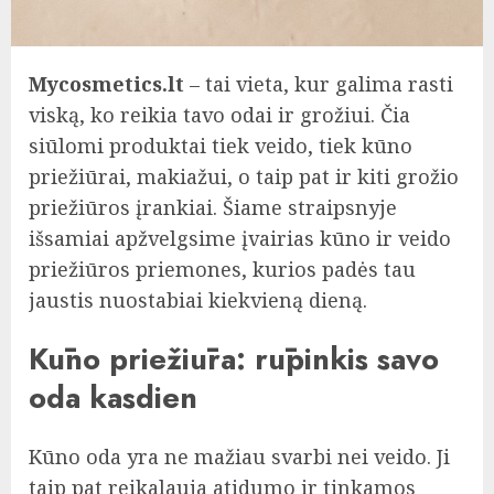
Mycosmetics.lt
– tai vieta, kur galima rasti
viską, ko reikia tavo odai ir grožiui. Čia
siūlomi produktai tiek veido, tiek kūno
priežiūrai, makiažui, o taip pat ir kiti grožio
priežiūros įrankiai. Šiame straipsnyje
išsamiai apžvelgsime įvairias kūno ir veido
priežiūros priemones, kurios padės tau
jaustis nuostabiai kiekvieną dieną.
Kūno priežiūra: rūpinkis savo
oda kasdien
Kūno oda yra ne mažiau svarbi nei veido. Ji
taip pat reikalauja atidumo ir tinkamos