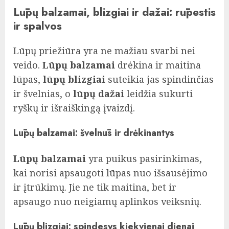
Lūpų balzamai, blizgiai ir dažai: rūpestis
ir spalvos
Lūpų priežiūra yra ne mažiau svarbi nei
veido.
Lūpų balzamai
drėkina ir maitina
lūpas,
lūpų blizgiai
suteikia jas spindinčias
ir švelnias, o
lūpų dažai
leidžia sukurti
ryškų ir išraiškingą įvaizdį.
Lūpų balzamai: švelnūs ir drėkinantys
Lūpų balzamai
yra puikus pasirinkimas,
kai norisi apsaugoti lūpas nuo išsausėjimo
ir įtrūkimų. Jie ne tik maitina, bet ir
apsaugo nuo neigiamų aplinkos veiksnių.
Lūpų blizgiai: spindesys kiekvienai dienai