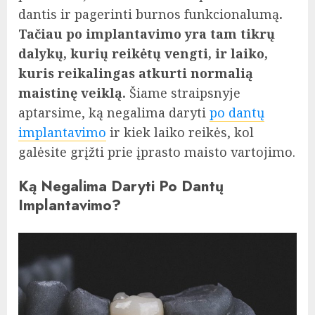
dantis ir pagerinti burnos funkcionalumą
.
Tačiau po implantavimo yra tam tikrų
dalykų, kurių reikėtų vengti, ir laiko,
kuris reikalingas atkurti normalią
maistinę veiklą.
Šiame straipsnyje
aptarsime, ką negalima daryti
po dantų
implantavimo
ir kiek laiko reikės, kol
galėsite grįžti prie įprasto maisto vartojimo.
Ką Negalima Daryti Po Dantų
Implantavimo?