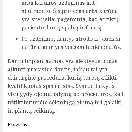
arba karūnos uždėjimas ant
abutmento. Šis protezas arba karūna
yra specialiai pagaminta, kad atitiktų
paciento dantų spalvą ir formą.
Po uždėjimo, dantys atrodo ir jaučiasi
natūraliai ir yra visiškai funkcionalūs.
Dantų implantavimas yra efektyvus būdas
atkurti prarastus dantis, tačiau tai yra
chirurginė procedūra, kurią turėtų atlikti
kvalifikuotas specialistas. Svarbu laikytis
visų gydytojo nurodymų po procedūros, kad
užtikrintumėte sėkmingą gijimą ir ilgalaikį
implantų veikimą.
Post
Previous