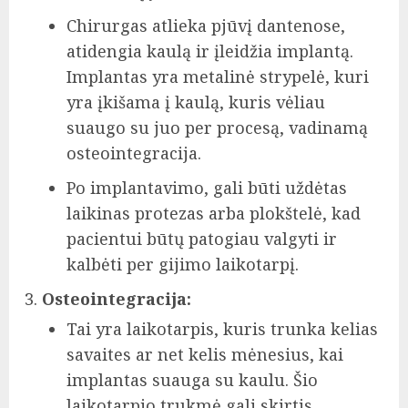
Chirurgas atlieka pjūvį dantenose,
atidengia kaulą ir įleidžia implantą.
Implantas yra metalinė strypelė, kuri
yra įkišama į kaulą, kuris vėliau
suaugo su juo per procesą, vadinamą
osteointegracija.
Po implantavimo, gali būti uždėtas
laikinas protezas arba plokštelė, kad
pacientui būtų patogiau valgyti ir
kalbėti per gijimo laikotarpį.
Osteointegracija:
Tai yra laikotarpis, kuris trunka kelias
savaites ar net kelis mėnesius, kai
implantas suauga su kaulu. Šio
laikotarpio trukmė gali skirtis