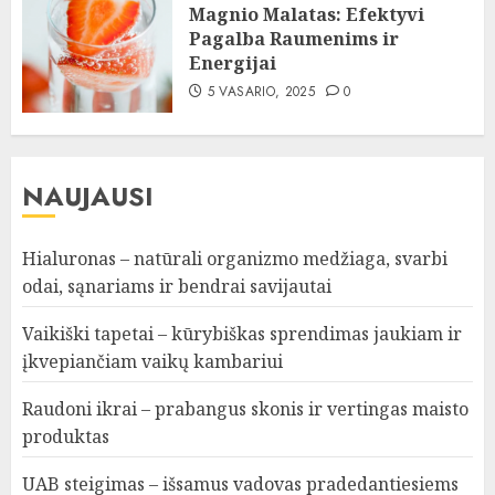
Magnio Malatas: Efektyvi
Pagalba Raumenims ir
Energijai
5 VASARIO, 2025
0
NAUJAUSI
Hialuronas – natūrali organizmo medžiaga, svarbi
odai, sąnariams ir bendrai savijautai
Vaikiški tapetai – kūrybiškas sprendimas jaukiam ir
įkvepiančiam vaikų kambariui
Raudoni ikrai – prabangus skonis ir vertingas maisto
produktas
UAB steigimas – išsamus vadovas pradedantiesiems