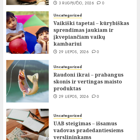
3 RUGPJŪČIO, 2026
0
Uncategorized
Vaikiški tapetai – kūrybiškas
sprendimas jaukiam ir
įkvepiančiam vaikų
kambariui
29 LIEPOS, 2026
0
Uncategorized
Raudoni ikrai – prabangus
skonis ir vertingas maisto
produktas
29 LIEPOS, 2026
0
Uncategorized
UAB steigimas – išsamus
vadovas pradedantiesiems
verslininkams