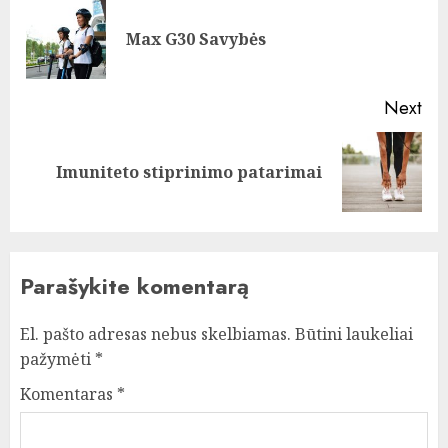
navigation
Pre
Max G30 Savybės
pos
Next
Next
Imuniteto stiprinimo patarimai
post:
Parašykite komentarą
El. pašto adresas nebus skelbiamas.
Būtini laukeliai
pažymėti
*
Komentaras
*