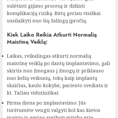
sulėtinti gijimo procesą ir didinti
komplikacijų riziką. Būtų geriau visiškai
susilaikyti nuo šių žalingų įpročių.
Kiek Laiko Reikia Atkurti Normalią
Maistinę Veiklą:
Laikas, reikalingas atkurti normalią
maistinę veiklą po dantų implantavimo, gali
skirtis nuo žmogaus į žmogų ir priklauso
nuo kelių veiksnių, tokų kaip implantų
skaičius, kaulo kokybė, paciento sveikata ir
kt. Tačiau vidutiniškai:
Pirma diena po implantavimo: Jūs
turėtumėte vengti valgyti kol kas kietos
maisto ir geriau apriboti mitybą prie