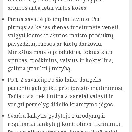
sriubos arba lėtai virtos košės.
Pirma savaitė po implantavimo: Per
pirmąsias kelias dienas turėtumėte vengti
valgyti kietos ir aštrios maisto produktų,
pavyzdžiui, mėsos ar kietų daržovių.
Minkštus maisto produktus, tokius kaip
sriubas, troškinius, vaisius ir kokteilius,
galima įtraukti į mitybą.
Po 1-2 savaičių: Po šio laiko daugelis
pacientų gali grįžti prie įprasto maitinimosi.
Tačiau vis tiek būtina atsargiai valgyti ir
vengti pernelyg didelio kramtymo jėgos.
Svarbu laikytis gydytojo nurodymų ir
reguliariai lankyti jį kontrolinei tikrinimui.
Po viso gijimo proceso, kuris gali užtrukti