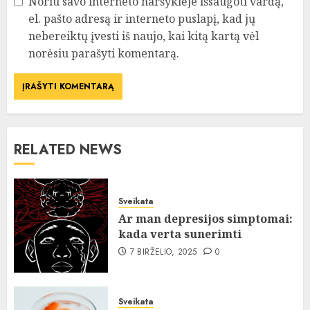
Noriu savo interneto naršyklėje išsaugoti vardą,
el. pašto adresą ir interneto puslapį, kad jų
nebereiktų įvesti iš naujo, kai kitą kartą vėl
norėsiu parašyti komentarą.
RELATED NEWS
Sveikata
Ar man depresijos simptomai:
kada verta sunerimti
7 BIRŽELIO, 2025
0
Sveikata