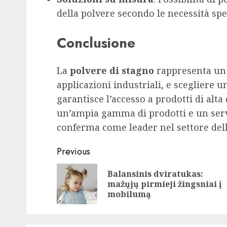
della polvere secondo le necessità spe
Conclusione
La
polvere di stagno
rappresenta un 
applicazioni industriali, e scegliere 
garantisce l’accesso a prodotti di alta
un’ampia gamma di prodotti e un serv
conferma come leader nel settore dell
Post
Previous
navigation
Balansinis dviratukas:
mažųjų pirmieji žingsniai į
mobilumą