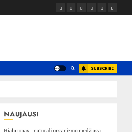
Kelionės
Kiemas
Kelionės
Transportas
Grožis
Verslas
SUBSCRIBE
NAUJAUSI
Hialuronas – natūrali organizmo medžiaga,