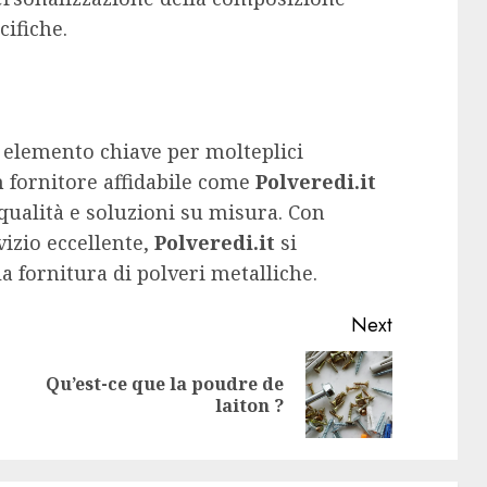
cifiche.
elemento chiave per molteplici
un fornitore affidabile come
Polveredi.it
 qualità e soluzioni su misura. Con
izio eccellente,
Polveredi.it
si
a fornitura di polveri metalliche.
Next
Qu’est-ce que la poudre de
Previous
Next
laiton ?
post:
post: