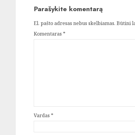
Parašykite komentarą
El. pašto adresas nebus skelbiamas.
Būtini 
Komentaras
*
Vardas
*