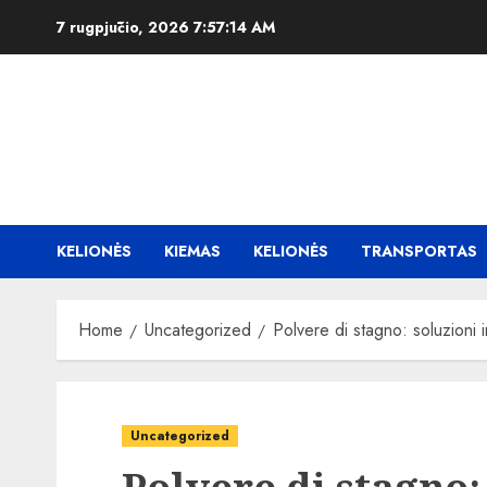
Skip
7 rugpjūčio, 2026
7:57:16 AM
to
content
KELIONĖS
KIEMAS
KELIONĖS
TRANSPORTAS
Home
Uncategorized
Polvere di stagno: soluzioni in
Uncategorized