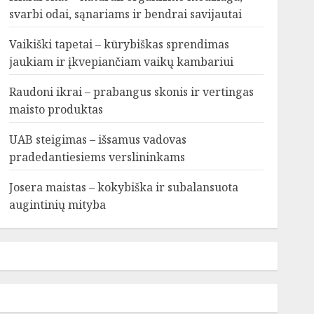
svarbi odai, sąnariams ir bendrai savijautai
Vaikiški tapetai – kūrybiškas sprendimas
jaukiam ir įkvepiančiam vaikų kambariui
Raudoni ikrai – prabangus skonis ir vertingas
maisto produktas
UAB steigimas – išsamus vadovas
pradedantiesiems verslininkams
Josera maistas – kokybiška ir subalansuota
augintinių mityba