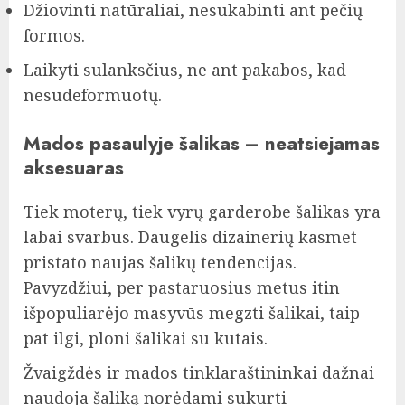
Džiovinti natūraliai, nesukabinti ant pečių
formos.
Laikyti sulanksčius, ne ant pakabos, kad
nesudeformuotų.
Mados pasaulyje šalikas – neatsiejamas
aksesuaras
Tiek moterų, tiek vyrų garderobe šalikas yra
labai svarbus. Daugelis dizainerių kasmet
pristato naujas šalikų tendencijas.
Pavyzdžiui, per pastaruosius metus itin
išpopuliarėjo masyvūs megzti šalikai, taip
pat ilgi, ploni šalikai su kutais.
Žvaigždės ir mados tinklaraštininkai dažnai
naudoja šaliką norėdami sukurti