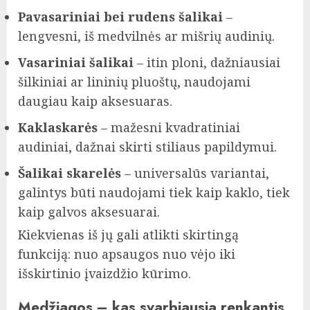
Pavasariniai bei rudens šalikai
–
lengvesni, iš medvilnės ar mišrių audinių.
Vasariniai šalikai
– itin ploni, dažniausiai
šilkiniai ar lininių pluoštų, naudojami
daugiau kaip aksesuaras.
Kaklaskarės
– mažesni kvadratiniai
audiniai, dažnai skirti stiliaus papildymui.
Šalikai skarelės
– universalūs variantai,
galintys būti naudojami tiek kaip kaklo, tiek
kaip galvos aksesuarai.
Kiekvienas iš jų gali atlikti skirtingą
funkciją: nuo apsaugos nuo vėjo iki
išskirtinio įvaizdžio kūrimo.
Medžiagos – kas svarbiausia renkantis