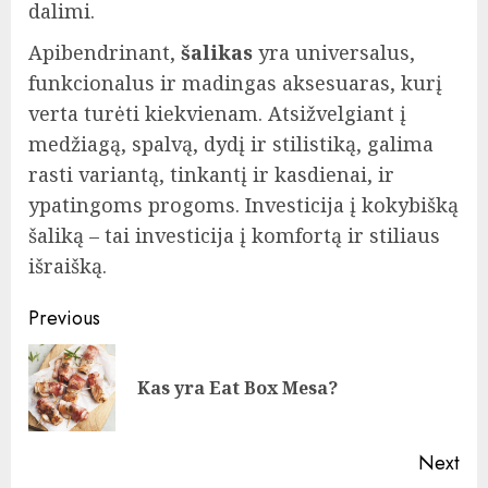
dalimi.
Apibendrinant,
šalikas
yra universalus,
funkcionalus ir madingas aksesuaras, kurį
verta turėti kiekvienam. Atsižvelgiant į
medžiagą, spalvą, dydį ir stilistiką, galima
rasti variantą, tinkantį ir kasdienai, ir
ypatingoms progoms. Investicija į kokybišką
šaliką – tai investicija į komfortą ir stiliaus
išraišką.
Post
Previous
navigation
Pre
Kas yra Eat Box Mesa?
pos
Next