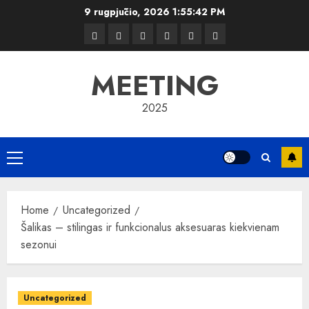
Skip
9 rugpjūčio, 2026
1:55:43 PM
to
Kelionės
Kiemas
Kelionės
Transportas
Grožis
Verslas
content
MEETING
2025
Primary
Menu
Home
Uncategorized
Šalikas – stilingas ir funkcionalus aksesuaras kiekvienam
sezonui
Uncategorized