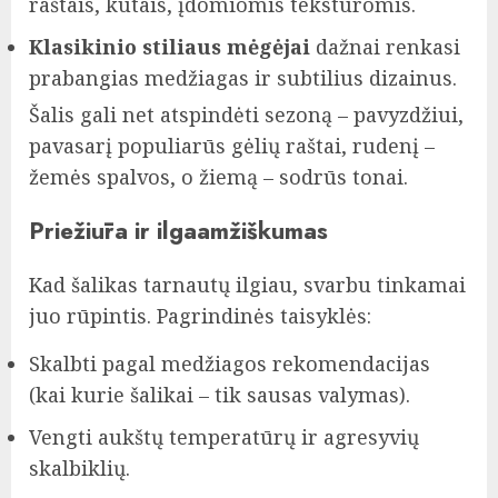
raštais, kutais, įdomiomis tekstūromis.
Klasikinio stiliaus mėgėjai
dažnai renkasi
prabangias medžiagas ir subtilius dizainus.
Šalis gali net atspindėti sezoną – pavyzdžiui,
pavasarį populiarūs gėlių raštai, rudenį –
žemės spalvos, o žiemą – sodrūs tonai.
Priežiūra ir ilgaamžiškumas
Kad šalikas tarnautų ilgiau, svarbu tinkamai
juo rūpintis. Pagrindinės taisyklės:
Skalbti pagal medžiagos rekomendacijas
(kai kurie šalikai – tik sausas valymas).
Vengti aukštų temperatūrų ir agresyvių
skalbiklių.