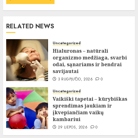
RELATED NEWS
Uncategorized
Hialuronas – natūrali
organizmo medžiaga, svarbi
odai, sąnariams ir bendrai
savijautai
3 RUGPJŪČIO, 2026
0
Uncategorized
Vaikiški tapetai – kūrybiškas
sprendimas jaukiam ir
įkvepiančiam vaikų
kambariui
29 LIEPOS, 2026
0