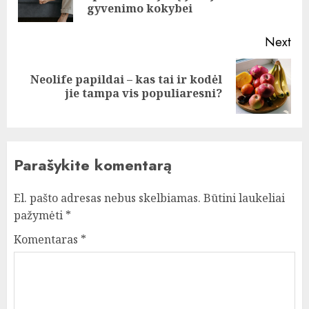
pos
gyvenimo kokybei
Next
Neolife papildai – kas tai ir kodėl
Next
jie tampa vis populiaresni?
post:
Parašykite komentarą
El. pašto adresas nebus skelbiamas.
Būtini laukeliai
pažymėti
*
Komentaras
*