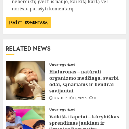
nebereiktų įvesti iš naujo, kai kitą kartą vėl
norėsiu parašyti komentarą.
RELATED NEWS
Uncategorized
Hialuronas – natūrali
organizmo medžiaga, svarbi
odai, sąnariams ir bendrai
savijautai
3 RUGPJŪČIO, 2026
0
Uncategorized
Vaikiški tapetai – kūrybiškas
sprendimas jaukiam ir