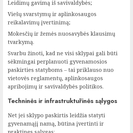
Leidimų gavimą iš savivaldybės;
Viešų svarstymų ir aplinkosaugos
reikalavimų įvertinimą;
Mokesčių ir žemės nuosavybės klausimų
tvarkymą.
Svarbu žinoti, kad ne visi sklypai gali būti
sėkmingai perplanuoti gyvenamosios
paskirties statyboms – tai priklauso nuo
vietovės reglamentų, aplinkosaugos
apribojimų ir savivaldybės politikos.
Techninės ir infrastruktūrinės sąlygos
Net jei sklypo paskirtis leidžia statyti
gyvenamąjį namą, būtina įvertinti ir
praktines sąlygas: