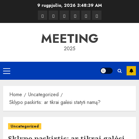
Skip
9 rugpjūčio, 2026
3:48:40 AM
to
Kelionės
Kiemas
Kelionės
Transportas
Grožis
Verslas
content
MEETING
2025
Primary
Menu
Home
Uncategorized
Sklypo paskirtis: ar tikrai galėsi statyti namą?
Uncategorized
Sklypo paskirtis: ar tikrai galėsi