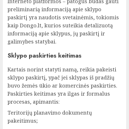
Interneto platformos – patogus būdas gauti
preliminarią informaciją apie sklypo
paskirtį yra naudotis svetainėmis, tokiomis
kaip Dongo.lt, kurios suteikia detalizuotą
informaciją apie sklypus, jų paskirtį ir
galimybes statybai.
Sklypo paskirties keitimas
Kartais norint statyti namą, reikia pakeisti
sklypo paskirtį, ypač jei sklypas iš pradžių
buvo žemės ūkio ar komercinės paskirties.
Paskirties keitimas yra ilgas ir formalus
procesas, apimantis:
Teritorijų planavimo dokumentų
pakeitimus;