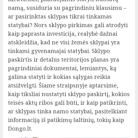
namą, susiduria su pagrindiniu klausimu –
ar pasirinktas sklypas tikrai tinkamas
statybai? Nors sklypo pirkimas gali atrodyti
kaip paprasta investicija, realybė dažnai
atskleidžia, kad ne visi žemės sklypai yra
tinkami gyvenamajai statybai. Sklypo
paskirtis ir detalus teritorijos planas yra
pagrindiniai dokumentai, lemiantys, ką
galima statyti ir kokias sąlygas reikia
atsižvelgti. Šiame straipsnyje aptarsime,
kaip tiksliai nustatyti sklypo paskirtį, kokios
teisės aktų ribos gali būti, ir kaip patikrinti,
ar sklypas tinka namo statybai, pasitelkiant
informaciją iš patikimų šaltinių, tokių kaip
Dongo.lt.