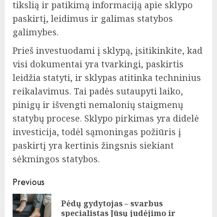
tikslią ir patikimą informaciją apie sklypo
paskirtį, leidimus ir galimas statybos
galimybes.
Prieš investuodami į sklypą, įsitikinkite, kad
visi dokumentai yra tvarkingi, paskirtis
leidžia statyti, ir sklypas atitinka techninius
reikalavimus. Tai padės sutaupyti laiko,
pinigų ir išvengti nemalonių staigmenų
statybų procese. Sklypo pirkimas yra didelė
investicija, todėl sąmoningas požiūris į
paskirtį yra kertinis žingsnis siekiant
sėkmingos statybos.
Post
Previous
navigation
Pėdų gydytojas – svarbus
Pre
specialistas Jūsų judėjimo ir