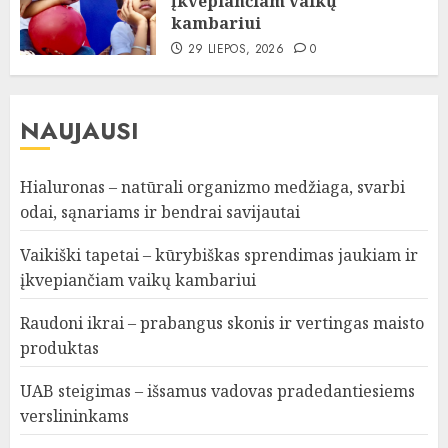
įkvepiančiam vaikų
kambariui
29 LIEPOS, 2026
0
NAUJAUSI
Hialuronas – natūrali organizmo medžiaga, svarbi
odai, sąnariams ir bendrai savijautai
Vaikiški tapetai – kūrybiškas sprendimas jaukiam ir
įkvepiančiam vaikų kambariui
Raudoni ikrai – prabangus skonis ir vertingas maisto
produktas
UAB steigimas – išsamus vadovas pradedantiesiems
verslininkams