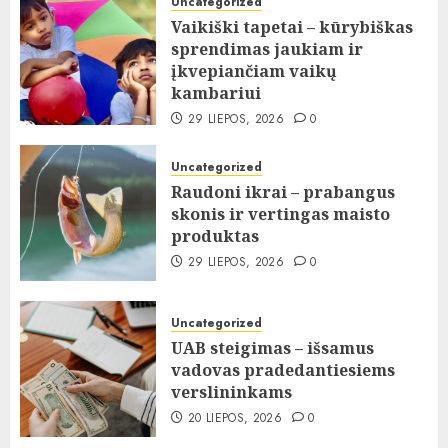
Uncategorized
Vaikiški tapetai – kūrybiškas
sprendimas jaukiam ir
įkvepiančiam vaikų
kambariui
29 LIEPOS, 2026
0
Uncategorized
Raudoni ikrai – prabangus
skonis ir vertingas maisto
produktas
29 LIEPOS, 2026
0
Uncategorized
UAB steigimas – išsamus
vadovas pradedantiesiems
verslininkams
20 LIEPOS, 2026
0