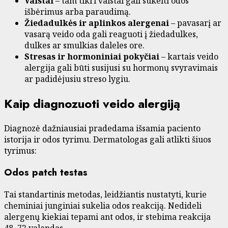
Vaistai
– tam tikri vaistai gali sukelti odos
išbėrimus arba paraudimą.
Žiedadulkės ir aplinkos alergenai
– pavasarį ar
vasarą veido oda gali reaguoti į žiedadulkes,
dulkes ar smulkias daleles ore.
Stresas ir hormoniniai pokyčiai
– kartais veido
alergija gali būti susijusi su hormonų svyravimais
ar padidėjusiu streso lygiu.
Kaip diagnozuoti veido alergiją
Diagnozė dažniausiai pradedama išsamia paciento
istorija ir odos tyrimu. Dermatologas gali atlikti šiuos
tyrimus:
Odos patch testas
Tai standartinis metodas, leidžiantis nustatyti, kurie
cheminiai junginiai sukelia odos reakciją. Nedideli
alergenų kiekiai tepami ant odos, ir stebima reakcija
48–72 valandas.