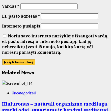
Vardas
*
El. pašto adresas
*
Interneto puslapis
Noriu savo interneto naršyklėje išsaugoti vardą,
el. pašto adresą ir interneto puslapį, kad jų
nebereiktų įvesti iš naujo, kai kitą kartą vėl
norėsiu parašyti komentarą.
Related News
Uncategorized
Hialuronas – natūrali organizmo medžiaga,
svarbi odai, sąnariams ir bendrai savijautai