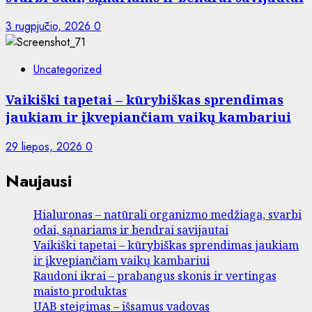
3 rugpjūčio, 2026
0
Uncategorized
Vaikiški tapetai – kūrybiškas sprendimas
jaukiam ir įkvepiančiam vaikų kambariui
29 liepos, 2026
0
Naujausi
Hialuronas – natūrali organizmo medžiaga, svarbi
odai, sąnariams ir bendrai savijautai
Vaikiški tapetai – kūrybiškas sprendimas jaukiam
ir įkvepiančiam vaikų kambariui
Raudoni ikrai – prabangus skonis ir vertingas
maisto produktas
UAB steigimas – išsamus vadovas