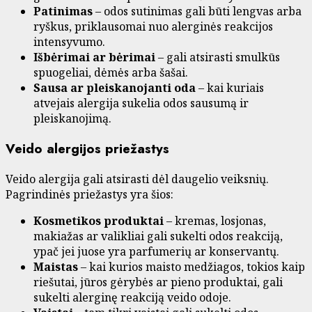
Patinimas
– odos sutinimas gali būti lengvas arba
ryškus, priklausomai nuo alerginės reakcijos
intensyvumo.
Išbėrimai ar bėrimai
– gali atsirasti smulkūs
spuogeliai, dėmės arba šašai.
Sausa ar pleiskanojanti oda
– kai kuriais
atvejais alergija sukelia odos sausumą ir
pleiskanojimą.
Veido alergijos priežastys
Veido alergija gali atsirasti dėl daugelio veiksnių.
Pagrindinės priežastys yra šios:
Kosmetikos produktai
– kremas, losjonas,
makiažas ar valikliai gali sukelti odos reakciją,
ypač jei juose yra parfumerių ar konservantų.
Maistas
– kai kurios maisto medžiagos, tokios kaip
riešutai, jūros gėrybės ar pieno produktai, gali
sukelti alerginę reakciją veido odoje.