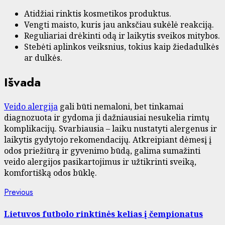
Atidžiai rinktis kosmetikos produktus.
Vengti maisto, kuris jau anksčiau sukėlė reakciją.
Reguliariai drėkinti odą ir laikytis sveikos mitybos.
Stebėti aplinkos veiksnius, tokius kaip žiedadulkės
ar dulkės.
Išvada
Veido alergija
gali būti nemaloni, bet tinkamai
diagnozuota ir gydoma ji dažniausiai nesukelia rimtų
komplikacijų. Svarbiausia – laiku nustatyti alergenus ir
laikytis gydytojo rekomendacijų. Atkreipiant dėmesį į
odos priežiūrą ir gyvenimo būdą, galima sumažinti
veido alergijos pasikartojimus ir užtikrinti sveiką,
komfortišką odos būklę.
Post
Previous
Previous
post:
navigation
Lietuvos futbolo rinktinės kelias į čempionatus