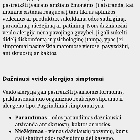
pasireikšti įvairaus amžiaus žmonėms. Ji atsiranda, kai
imuninė sistema reaguoja į tam tikrus aplinkos
veiksnius ar produktus, sukeldama odos sudirgimą,
paraudimą, niežėjimą ar patinimą. Nors dažniausiai
veido alergija nėra pavojinga gyvybei, ji gali sukelti
didelį diskomfortą ir psichologinę įtampą, ypač jei
simptomai pasireiškia matomose vietose, pavyzdžiui,
ant skruostų ar kaktos.
Dažniausi veido alergijos simptomai
Veido alergija gali pasireikšti įvairiomis formomis,
priklausomai nuo organizmo reakcijos stiprumo ir
alergeno tipo. Pagrindiniai simptomai yra:
Paraudimas
– odos paraudimas dažniausiai
atsiranda ant skruostų, kaktos ar nosies.
Niežėjimas
– vienas dažniausių požymių, kuris
gali skatinti odos pažeidimus dėl kasymo.