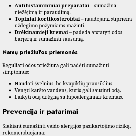
Antihistamininiai preparatai
– sumažina
niežėjimą ir paraudimą.
Topiniai kortikosteroidai
– naudojami stipriems
uždegimo požymiams mažinti.
Drėkinamieji kremai
– padeda atstatyti odos
barjerą ir sumažinti sausumą.
Namų priežiūros priemonės
Reguliari odos priežiūra gali padėti sumažinti
simptomus:
Naudoti švelnius, be kvapiklių prausiklius.
Vengti karšto vandens, kuris gali sausinti odą.
Laikyti odą drėgną su hipoalerginiais kremais.
Prevencija ir patarimai
Siekiant sumažinti veido alergijos pasikartojimo riziką,
rekomenduojama: