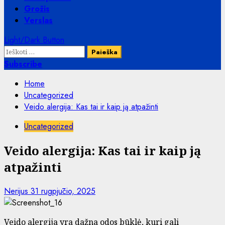
Grožis
Verslas
Light/Dark Button
Ieškoti:
Subscribe
Home
Uncategorized
Veido alergija: Kas tai ir kaip ją atpažinti
Uncategorized
Veido alergija: Kas tai ir kaip ją
atpažinti
Nerijus
31 rugpjūčio, 2025
Veido alergija yra dažna odos būklė, kuri gali