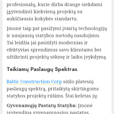
profesionalų, kurie dirba drauge siekdami
įgyvendinti kiekvieną projektą su
aukščiausiu kokybės standartu.
Įmonė taip pat pasižymi įvairių technologijų
ir naujausių statybos metodų naudojimu.
Tai leidžia jai pasiūlyti modernias ir
efektyvias sprendimus savo klientams bei
užtikrinti projektų sėkmę ir laiku įvykdymą.
Teikiamų Paslaugų Spektras
Baltic Construction Corp
siūlo platesnį
paslaugų spektrą, pritaikytą skirtingoms
statybos projektų rūšims. Štai keletas jų:
Gyvenamųjų Pastatų Statyba:
Įmonė
įgyvendina gyvenamuosius pastatus,