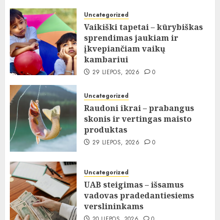
Uncategorized
Vaikiški tapetai – kūrybiškas
sprendimas jaukiam ir
įkvepiančiam vaikų
kambariui
29 LIEPOS, 2026
0
Uncategorized
Raudoni ikrai – prabangus
skonis ir vertingas maisto
produktas
29 LIEPOS, 2026
0
Uncategorized
UAB steigimas – išsamus
vadovas pradedantiesiems
verslininkams
20 LIEPOS, 2026
0