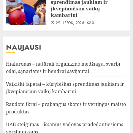
sprendimas jaukiam ir
įkvepiančiam vaikų
kambariui
29 LIEPOS, 2026
0
NAUJAUSI
Hialuronas – natūrali organizmo medžiaga, svarbi
odai, sąnariams ir bendrai savijautai
Vaikiški tapetai – kūrybiškas sprendimas jaukiam ir
įkvepiančiam vaikų kambariui
Raudoni ikrai – prabangus skonis ir vertingas maisto
produktas
UAB steigimas – išsamus vadovas pradedantiesiems
verslininkams