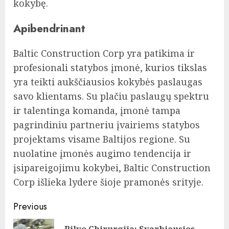
kokybę.
Apibendrinant
Baltic Construction Corp yra patikima ir
profesionali statybos įmonė, kurios tikslas
yra teikti aukščiausios kokybės paslaugas
savo klientams. Su plačiu paslaugų spektru
ir talentinga komanda, įmonė tampa
pagrindiniu partneriu įvairiems statybos
projektams visame Baltijos regione. Su
nuolatine įmonės augimo tendencija ir
įsipareigojimu kokybei, Baltic Construction
Corp išlieka lydere šioje pramonės srityje.
Post
Previous
navigation
Pilvo Chirurgija: Svarbiausios