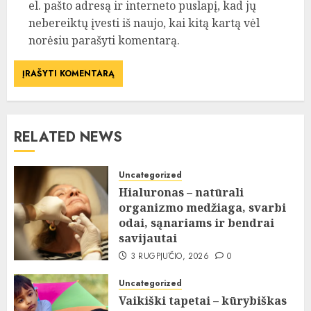
el. pašto adresą ir interneto puslapį, kad jų
nebereiktų įvesti iš naujo, kai kitą kartą vėl
norėsiu parašyti komentarą.
RELATED NEWS
Uncategorized
Hialuronas – natūrali
organizmo medžiaga, svarbi
odai, sąnariams ir bendrai
savijautai
3 RUGPJŪČIO, 2026
0
Uncategorized
Vaikiški tapetai – kūrybiškas