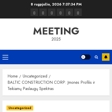
Skip
8 rugpjūčio, 2026
7:37:34 PM
to
Kelionės
Kiemas
Kelionės
Transportas
Grožis
Verslas
content
MEETING
2025
Primary
Menu
Home
Uncategorized
BALTIC CONSTRUCTION CORP: Įmonės Profilis ir
Teikiamų Paslaugų Spektras
Uncategorized