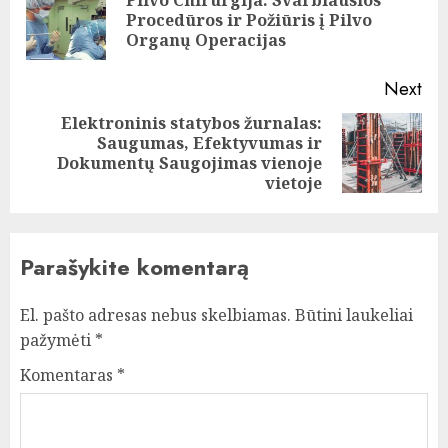
Pre
Procedūros ir Požiūris į Pilvo
pos
Organų Operacijas
Next
Elektroninis statybos žurnalas:
Saugumas, Efektyvumas ir
Next
Dokumentų Saugojimas vienoje
post:
vietoje
Parašykite komentarą
El. pašto adresas nebus skelbiamas.
Būtini laukeliai
pažymėti
*
Komentaras
*