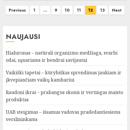
Įrašų
Previous
1
…
9
10
11
12
13
Next
puslapiavimas
NAUJAUSI
Hialuronas – natūrali organizmo medžiaga, svarbi
odai, sąnariams ir bendrai savijautai
Vaikiški tapetai – kūrybiškas sprendimas jaukiam ir
įkvepiančiam vaikų kambariui
Raudoni ikrai – prabangus skonis ir vertingas maisto
produktas
UAB steigimas – išsamus vadovas pradedantiesiems
verslininkams