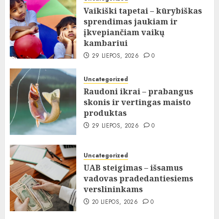
Vaikiški tapetai – kūrybiškas
sprendimas jaukiam ir
įkvepiančiam vaikų
kambariui
29 LIEPOS, 2026
0
Uncategorized
Raudoni ikrai – prabangus
skonis ir vertingas maisto
produktas
29 LIEPOS, 2026
0
Uncategorized
UAB steigimas – išsamus
vadovas pradedantiesiems
verslininkams
20 LIEPOS, 2026
0