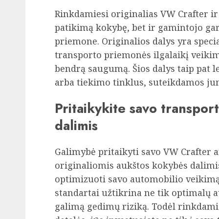
Rinkdamiesi originalias VW Crafter ir 
patikimą kokybę, bet ir gamintojo gar
priemone. Originalios dalys yra speci
transporto priemonės ilgalaikį veiki
bendrą saugumą. Šios dalys taip pat l
arba tiekimo tinklus, suteikdamos ju
Pritaikykite savo transpor
dalimis
Galimybė pritaikyti savo VW Crafter 
originaliomis aukštos kokybės dalimi
optimizuoti savo automobilio veikimą.
standartai užtikrina ne tik optimalų 
galimą gedimų riziką. Todėl rinkdamie