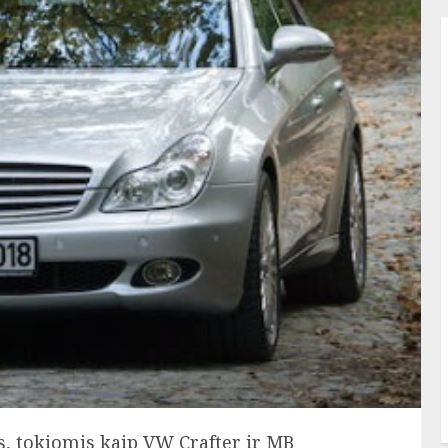
 tokiomis kaip VW Crafter ir MB