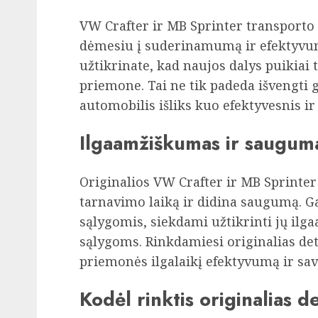
VW Crafter ir MB Sprinter transporto
dėmesiu į suderinamumą ir efektyvumą
užtikrinate, kad naujos dalys puikiai 
priemone. Tai ne tik padeda išvengti 
automobilis išliks kuo efektyvesnis i
Ilgaamžiškumas ir saugum
Originalios VW Crafter ir MB Sprinter 
tarnavimo laiką ir didina saugumą. Ga
sąlygomis, siekdami užtikrinti jų i
sąlygoms. Rinkdamiesi originalias det
priemonės ilgalaikį efektyvumą ir sa
Kodėl rinktis originalias d