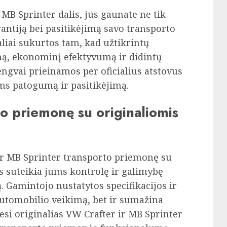
MB Sprinter dalis, jūs gaunate ne tik
antiją bei pasitikėjimą savo transporto
aliai sukurtos tam, kad užtikrintų
mą, ekonominį efektyvumą ir didintų
engvai prieinamos per oficialius atstovus
ms patogumą ir pasitikėjimą.
to priemonę su originaliomis
ar MB Sprinter transporto priemonę su
s suteikia jums kontrolę ir galimybę
 Gamintojo nustatytos specifikacijos ir
automobilio veikimą, bet ir sumažina
si originalias VW Crafter ir MB Sprinter