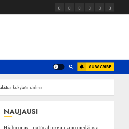
Kelionės
Kiemas
Kelionės
Transportas
Grožis
Verslas
SUBSCRIBE
aukštos kokybės dalimis
NAUJAUSI
Hialuronas – natūrali organizmo medžiaga,