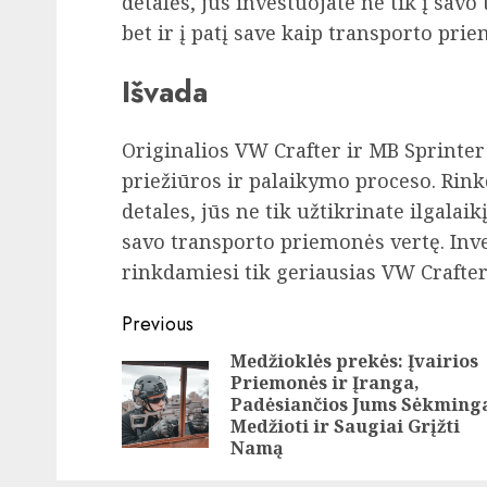
detalės, jūs investuojate ne tik į sa
bet ir į patį save kaip transporto pri
Išvada
Originalios VW Crafter ir MB Sprinter
priežiūros ir palaikymo proceso. Rin
detales, jūs ne tik užtikrinate ilgalai
savo transporto priemonės vertę. Inve
rinkdamiesi tik geriausias VW Crafter 
Post
Previous
navigation
Medžioklės prekės: Įvairios
Priemonės ir Įranga,
Padėsiančios Jums Sėkming
Medžioti ir Saugiai Grįžti
Namą