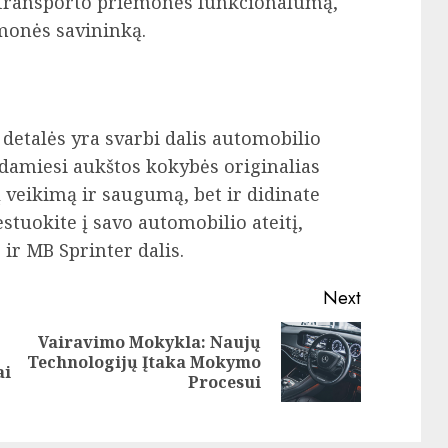
vo transporto priemonės funkcionalumą,
emonės savininką.
 detalės yra svarbi dalis automobilio
kdamiesi aukštos kokybės originalias
kį veikimą ir saugumą, bet ir didinate
stuokite į savo automobilio ateitį,
ir MB Sprinter dalis.
Next
Vairavimo Mokykla: Naujų
Next
Technologijų Įtaka Mokymo
Previous
ai
post:
Procesui
post: