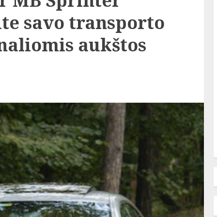
ir MB Sprinter
ite savo transporto
naliomis aukštos