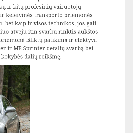
kų ir kitų profesinių vairuotojų
 ir keleivinės transporto priemonės
bet kaip ir visos technikos, jos gali
iuo atveju itin svarbu rinktis aukštos
riemonė išliktų patikima ir efektyvi.
r ir MB Sprinter detalių svarbą bei
 kokybės dalių reikšmę.