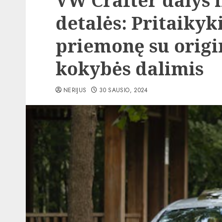
VW Crafter dalys 
detalės: Pritaikyk
priemonę su origi
kokybės dalimis
NERIJUS
30 SAUSIO, 2024