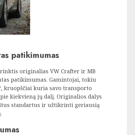
ntas patikimumas
 rinktis originalias VW Crafter ir MB
intas patikimumas. Gamintojai, tokiu
, kruopščiai kuria savo transporto
pie kiekvieną jų dalį. Originalios dalys
štus standartus ir užtikrinti geriausią
.
vumas