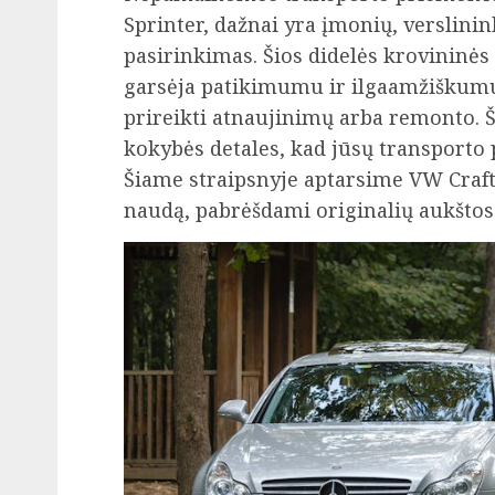
Sprinter, dažnai yra įmonių, verslinin
pasirinkimas. Šios didelės krovininės
garsėja patikimumu ir ilgaamžiškumu, 
prireikti atnaujinimų arba remonto. Š
kokybės detales, kad jūsų transporto p
Šiame straipsnyje aptarsime VW Crafte
naudą, pabrėšdami originalių aukštos