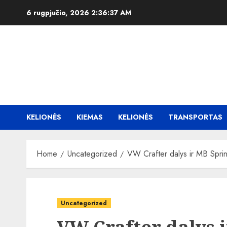
Skip
6 rugpjūčio, 2026
2:36:38 AM
to
content
KELIONĖS
KIEMAS
KELIONĖS
TRANSPORTAS
Home
Uncategorized
VW Crafter dalys ir MB Sprint
Uncategorized