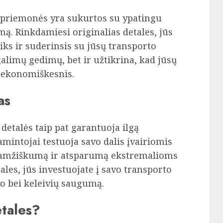
 priemonės yra sukurtos su ypatingu
. Rinkdamiesi originalias detales, jūs
tiks ir suderinsis su jūsų transporto
galimų gedimų, bet ir užtikrina, kad jūsų
r ekonomiškesnis.
as
detalės taip pat garantuoja ilgą
mintojai testuoja savo dalis įvairiomis
lgaamžiškumą ir atsparumą ekstremalioms
ales, jūs investuojate į savo transporto
vo bei keleivių saugumą.
etales?