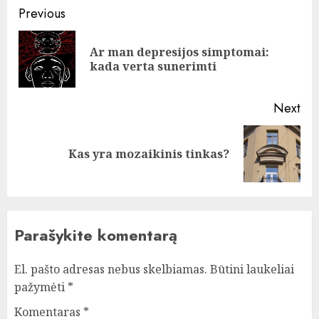
Post
Previous
navigation
Ar man depresijos simptomai:
Pre
kada verta sunerimti
pos
Next
Next
Kas yra mozaikinis tinkas?
post:
Parašykite komentarą
El. pašto adresas nebus skelbiamas.
Būtini laukeliai
pažymėti
*
Komentaras
*