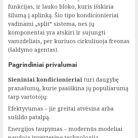
funkcijas, ir lauko bloko, kuris išskiria
šilumą į aplinką. Šio tipo kondicionieriai
vadinami „split“ sistema, nes jų
komponentai yra atskiri ir sujungti
vamzdeliais, per kuriuos cirkuliuoja freonas
(šaldymo agentas).
Pagrindiniai privalumai
Sieniniai kondicionieriai
turi daugybę
pranašumų, kurie paaiškina jų populiarumą
tarp vartotojų:
Efektyvumas – jie greitai atvėsina arba
sušildo patalpą.
Energijos taupymas – modernūs modeliai
naudoja inverterinę technologiją,