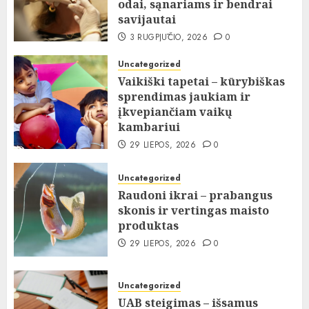
odai, sąnariams ir bendrai
savijautai
3 RUGPJŪČIO, 2026
0
Uncategorized
Vaikiški tapetai – kūrybiškas
sprendimas jaukiam ir
įkvepiančiam vaikų
kambariui
29 LIEPOS, 2026
0
Uncategorized
Raudoni ikrai – prabangus
skonis ir vertingas maisto
produktas
29 LIEPOS, 2026
0
Uncategorized
UAB steigimas – išsamus