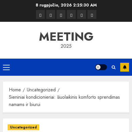
Skip
8 rugpjūčio, 2026
2:25:31 AM
to
Kelionės
Kiemas
Kelionės
Transportas
Grožis
Verslas
content
MEETING
2025
Primary
Menu
Home
Uncategorized
Sieniniai kondicionieriai: šiuolaikinis komforto sprendimas
namams ir biurui
Uncategorized