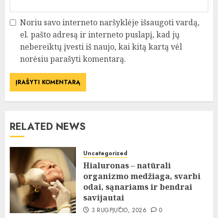
Noriu savo interneto naršyklėje išsaugoti vardą,
el. pašto adresą ir interneto puslapį, kad jų
nebereiktų įvesti iš naujo, kai kitą kartą vėl
norėsiu parašyti komentarą.
RELATED NEWS
Uncategorized
Hialuronas – natūrali
organizmo medžiaga, svarbi
odai, sąnariams ir bendrai
savijautai
3 RUGPJŪČIO, 2026
0